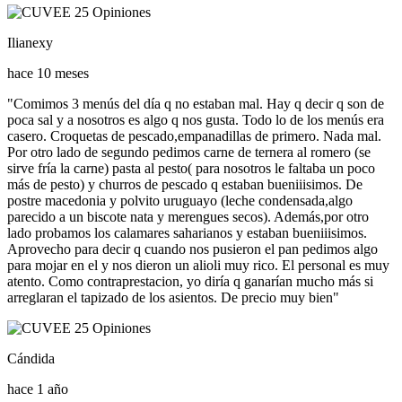
Ilianexy
hace 10 meses
"Comimos 3 menús del día q no estaban mal. Hay q decir q son de
poca sal y a nosotros es algo q nos gusta. Todo lo de los menús era
casero. Croquetas de pescado,empanadillas de primero. Nada mal.
Por otro lado de segundo pedimos carne de ternera al romero (se
sirve fría la carne) pasta al pesto( para nosotros le faltaba un poco
más de pesto) y churros de pescado q estaban bueniiisimos. De
postre macedonia y polvito uruguayo (leche condensada,algo
parecido a un biscote nata y merengues secos). Además,por otro
lado probamos los calamares saharianos y estaban bueniiisimos.
Aprovecho para decir q cuando nos pusieron el pan pedimos algo
para mojar en el y nos dieron un alioli muy rico. El personal es muy
atento. Como contraprestacion, yo diría q ganarían mucho más si
arreglaran el tapizado de los asientos. De precio muy bien"
Cándida
hace 1 año