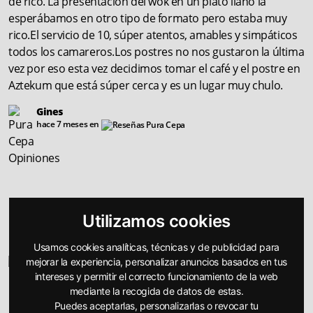
de rico. La presentación del wok en un plato llano la
esperábamos en otro tipo de formato pero estaba muy
rico.El servicio de 10, súper atentos, amables y simpáticos
todos los camareros.Los postres no nos gustaron la última
vez por eso esta vez decidimos tomar el café y el postre en
Aztekum que está súper cerca y es un lugar muy chulo.
Gines
hace 7 meses en
Buena relación calidad precio.Los camareros muy atentos
Utilizamos cookies
pero el servicio a veces algo lento.Mejor reservar suele
haber mucha gente.En general bien
Usamos cookies analíticas, técnicas y de publicidad para
mejorar la experiencia, personalizar anuncios basados en tus
PACO
hace 7 meses en
intereses y permitir el correcto funcionamiento de la web
mediante la recogida de datos de estas.
Puedes aceptarlas, personalizarlas o revocar tu