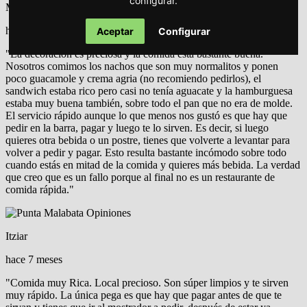
configurar.
Maite
hace 7 meses
Aceptar
Configurar
"La decoración es preciosa y la comida está bastante buena.
Nosotros comimos los nachos que son muy normalitos y ponen
poco guacamole y crema agria (no recomiendo pedirlos), el
sandwich estaba rico pero casi no tenía aguacate y la hamburguesa
estaba muy buena también, sobre todo el pan que no era de molde.
El servicio rápido aunque lo que menos nos gustó es que hay que
pedir en la barra, pagar y luego te lo sirven. Es decir, si luego
quieres otra bebida o un postre, tienes que volverte a levantar para
volver a pedir y pagar. Esto resulta bastante incómodo sobre todo
cuando estás en mitad de la comida y quieres más bebida. La verdad
que creo que es un fallo porque al final no es un restaurante de
comida rápida."
Itziar
hace 7 meses
"Comida muy Rica. Local precioso. Son súper limpios y te sirven
muy rápido. La única pega es que hay que pagar antes de que te