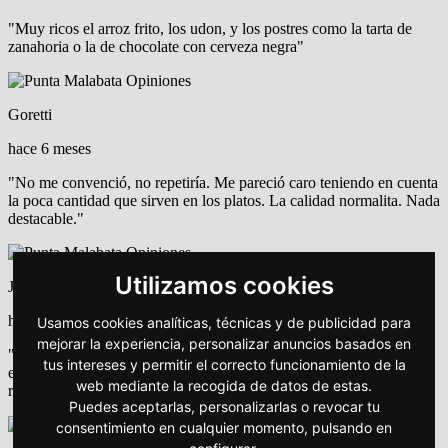
"Muy ricos el arroz frito, los udon, y los postres como la tarta de
zanahoria o la de chocolate con cerveza negra"
Goretti
hace 6 meses
"No me convenció, no repetiría. Me pareció caro teniendo en cuenta
la poca cantidad que sirven en los platos. La calidad normalita. Nada
destacable."
Utilizamos cookies
Juan
hace 6 meses
Usamos cookies analíticas, técnicas y de publicidad para
mejorar la experiencia, personalizar anuncios basados en
"El lugar es idílico, la decoración perfecta y la atención del personal
tus intereses y permitir el correcto funcionamiento de la
es de 10 y la comida pedimos varios platos para compartir y todo
web mediante la recogida de datos de estas.
riquísimo!! Repetiremos muy pronto,nos ha encantado :)"
Puedes aceptarlas, personalizarlas o revocar tu
consentimiento en cualquier momento, pulsando en