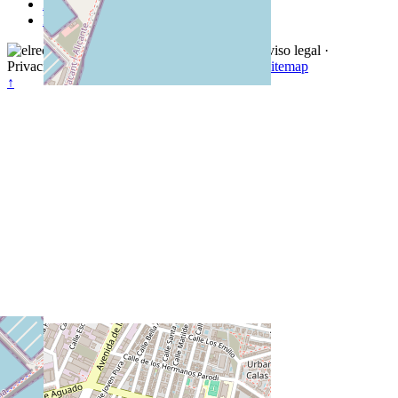
Restaurantes en Teguise
Restaurantes en Alcoy
Aviso legal
·
Privacidad
·
Cookies
·
Términos
·
Contacto
·
Sitemap
↑