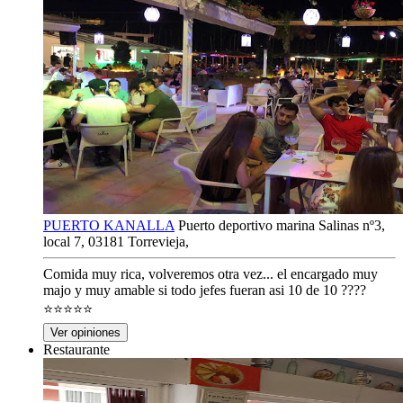
PUERTO KANALLA
Puerto deportivo marina Salinas nº3,
local 7, 03181 Torrevieja,
Comida muy rica, volveremos otra vez... el encargado muy
majo y muy amable si todo jefes fueran asi 10 de 10 ????
⭐⭐⭐⭐⭐
Ver opiniones
Restaurante