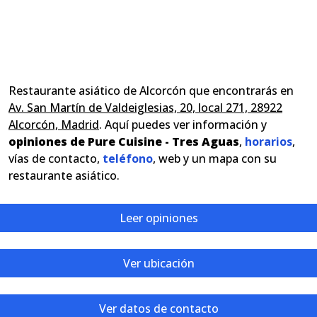
Restaurante asiático de Alcorcón que encontrarás en
Av. San Martín de Valdeiglesias, 20, local 271, 28922
Alcorcón, Madrid
. Aquí puedes ver información y
opiniones de Pure Cuisine - Tres Aguas
,
horarios
,
vías de contacto,
teléfono
, web y un mapa con su
restaurante asiático.
Leer opiniones
Ver ubicación
Ver datos de contacto