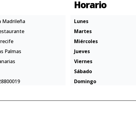
Horario
a Madrileña
Lunes
estaurante
Martes
recife
Miércoles
as Palmas
Jueves
anarias
Viernes
Sábado
28800019
Domingo