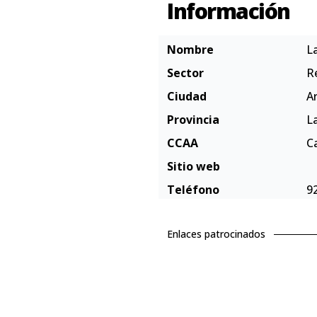
Información
Nombre
L
Sector
R
Ciudad
Ar
Provincia
L
CCAA
C
Sitio web
Teléfono
9
Enlaces patrocinados