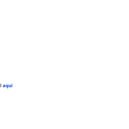
al
aquí