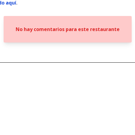
do aquí
.
No hay comentarios para este restaurante