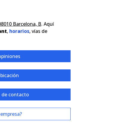
 08010 Barcelona, B
. Aquí
ant
,
horarios
, vías de
opiniones
ubicación
 de contacto
 empresa?