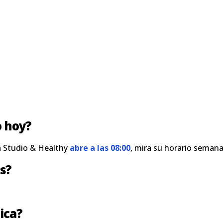
o hoy?
a Studio & Healthy
abre a las 08:00
, mira su horario seman
s?
ica?