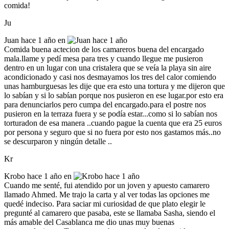
comida!
Ju
Juan
hace 1 año en
Comida buena actecion de los camareros buena del encargado
mala.llame y pedí mesa para tres y cuando llegue me pusieron
dentro en un lugar con una cristalera que se veía la playa sin aire
acondicionado y casi nos desmayamos los tres del calor comiendo
unas hamburguesas les dije que era esto una tortura y me dijeron que
lo sabían y si lo sabían porque nos pusieron en ese lugar.por esto era
para denunciarlos pero cumpa del encargado.para el postre nos
pusieron en la terraza fuera y se podía estar...como si lo sabían nos
torturadon de esa manera ..cuando pague la cuenta que era 25 euros
por persona y seguro que si no fuera por esto nos gastamos más..no
se descurparon y ningún detalle ..
Kr
Krobo
hace 1 año en
Cuando me senté, fui atendido por un joven y apuesto camarero
llamado Ahmed. Me trajo la carta y al ver todas las opciones me
quedé indeciso. Para saciar mi curiosidad de que plato elegir le
pregunté al camarero que pasaba, este se llamaba Sasha, siendo el
más amable del Casablanca me dio unas muy buenas