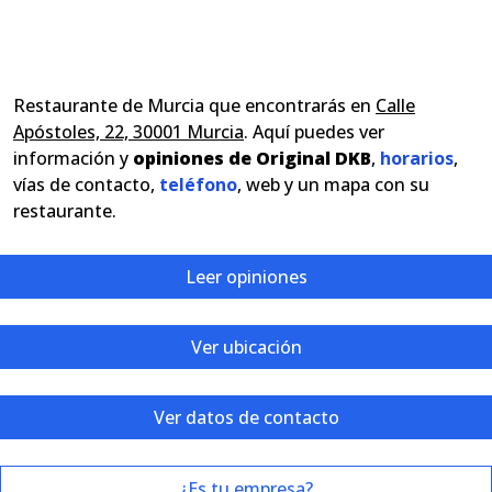
Restaurante de Murcia que encontrarás en
Calle
Apóstoles, 22, 30001 Murcia
. Aquí puedes ver
información y
opiniones de Original DKB
,
horarios
,
vías de contacto,
teléfono
, web y un mapa con su
restaurante.
Leer opiniones
Ver ubicación
Ver datos de contacto
¿Es tu empresa?