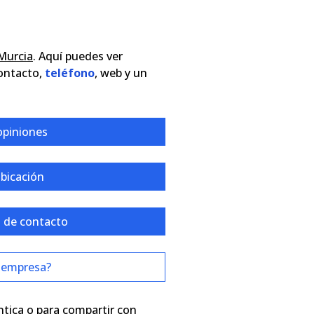
Murcia
. Aquí puedes ver
contacto,
teléfono
, web y un
opiniones
ubicación
 de contacto
 empresa?
ntica o para compartir con