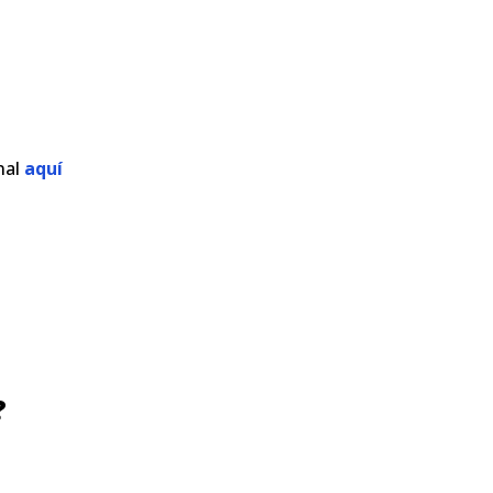
nal
aquí
?