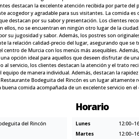
entes destacan la excelente atención recibida por parte del 
e acogedor y agradable para sus visitantes. La comida es o
 que destacan por su sabor y presentación. Los clientes re
n ellos, no se encuentran en ningún otro lugar de la ciudad.
por su jugosidad y sabor. Además, los postres son originale
te la relación calidad-precio del lugar, asegurando que se t
del centro de Murcia con los menús más asequibles. Además,
en una opción ideal para aquellos que deseen disfrutar de 
o al servicio, los clientes destacan la atención y el trato r
 equipo de manera individual. Además, destacan la rapidez en
, el Restaurante Bodeguita del Rincón es un lugar altamente
a buena comida acompañada de un excelente servicio en el 
Horario
odeguita del Rincón
Lunes
12:00–16
Martes
12:00–16