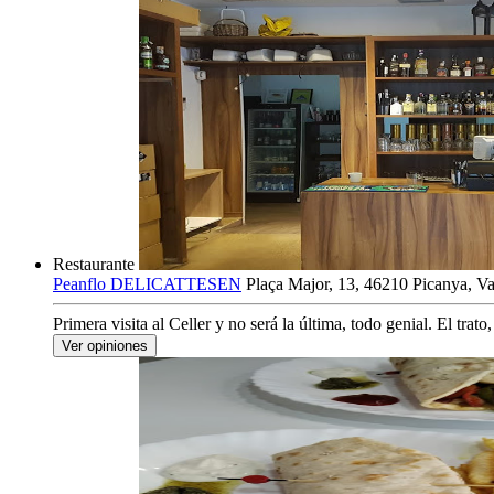
Restaurante
Peanflo DELICATTESEN
Plaça Major, 13, 46210 Picanya, Va
Primera visita al Celler y no será la última, todo genial. El trato
Ver opiniones