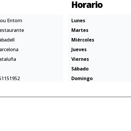
Horario
ou Entorn
Lunes
estaurante
Martes
abadell
Miércoles
arcelona
Jueves
ataluña
Viernes
Sábado
51151952
Domingo