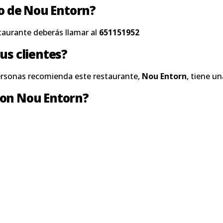
no de Nou Entorn?
taurante deberás llamar al
651151952
us clientes?
ersonas recomienda este restaurante,
Nou Entorn
, tiene u
con Nou Entorn?