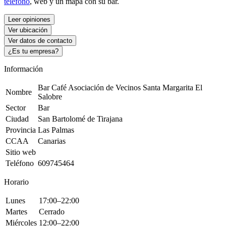
teléfono
, web y un mapa con su bar.
Leer opiniones
Ver ubicación
Ver datos de contacto
¿Es tu empresa?
Información
Bar Café Asociación de Vecinos Santa Margarita El
Nombre
Salobre
Sector
Bar
Ciudad
San Bartolomé de Tirajana
Provincia
Las Palmas
CCAA
Canarias
Sitio web
Teléfono
609745464
Horario
Lunes
17:00–22:00
Martes
Cerrado
Miércoles
12:00–22:00