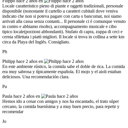
Filippo
hace 2 años en
Locale caratteristico pieno di piante e oggetti tradizionali, personale
disponibile (nonostante il cartello a caratteri cubitali dove veniva
indicato che non si poteva pagare con carta o bancomat, noi siamo
arrivati alla cassa senza contanti... Il personale ci è comunque venuto
in contro e abbiamo risolto), accompagnamento musicale e cibo
tipico locale(porzioni abbondanti). Stufato di capra, zuppa di ceci e
cernia sfilettata i piatti migliori. Il locale si trova in collina a sette km
circa da Playa del Inglés. Consigliato.
Ph
Philipp
hace 2 años en
En este ambiente rústico, la comida sabe el doble de rica. La comida
era muy sabrosa y típicamente española. El mojo y el aioli estaban
deliciosos. Una recomendación clara.
Pa
Paula
hace 2 años en
Hemos ido a cenar con amigos y nos ha encantado, el trato súper
cercano, la comida buenísima y a muy buen precio, para repetir y
recomendar
Jo