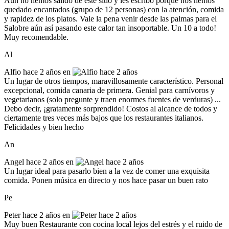
Aún no hemos salido de este sitio y les escribo porque nos hemos
quedado encantados (grupo de 12 personas) con la atención, comida
y rapidez de los platos. Vale la pena venir desde las palmas para el
Salobre aún así pasando este calor tan insoportable. Un 10 a todo!
Muy recomendable.
Al
Alfio
hace 2 años en
Un lugar de otros tiempos, maravillosamente característico. Personal
excepcional, comida canaria de primera. Genial para carnívoros y
vegetarianos (solo pregunte y traen enormes fuentes de verduras) ...
Debo decir, ¡gratamente sorprendido! Costos al alcance de todos y
ciertamente tres veces más bajos que los restaurantes italianos.
Felicidades y bien hecho
An
Angel
hace 2 años en
Un lugar ideal para pasarlo bien a la vez de comer una exquisita
comida. Ponen música en directo y nos hace pasar un buen rato
Pe
Peter
hace 2 años en
Muy buen Restaurante con cocina local lejos del estrés y el ruido de