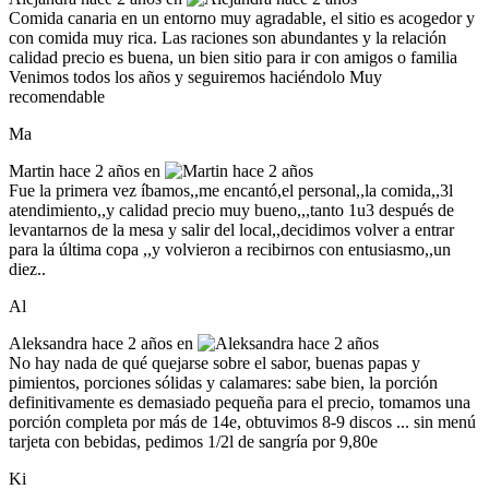
Comida canaria en un entorno muy agradable, el sitio es acogedor y
con comida muy rica. Las raciones son abundantes y la relación
calidad precio es buena, un bien sitio para ir con amigos o familia
Venimos todos los años y seguiremos haciéndolo Muy
recomendable
Ma
Martin
hace 2 años en
Fue la primera vez íbamos,,me encantó,el personal,,la comida,,3l
atendimiento,,y calidad precio muy bueno,,,tanto 1u3 después de
levantarnos de la mesa y salir del local,,decidimos volver a entrar
para la última copa ,,y volvieron a recibirnos con entusiasmo,,un
diez..
Al
Aleksandra
hace 2 años en
No hay nada de qué quejarse sobre el sabor, buenas papas y
pimientos, porciones sólidas y calamares: sabe bien, la porción
definitivamente es demasiado pequeña para el precio, tomamos una
porción completa por más de 14e, obtuvimos 8-9 discos ... sin menú
tarjeta con bebidas, pedimos 1/2l de sangría por 9,80e
Ki