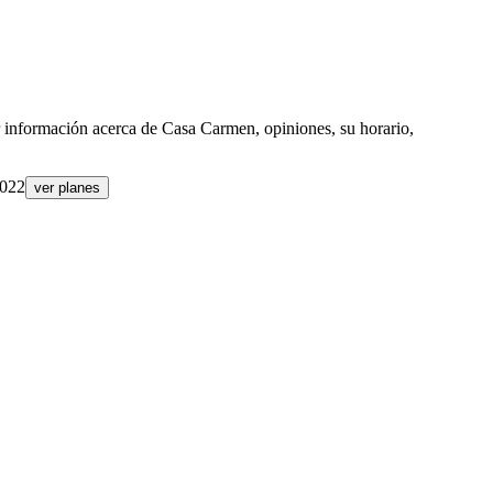
r información acerca de
Casa Carmen
, opiniones, su horario,
022
ver planes