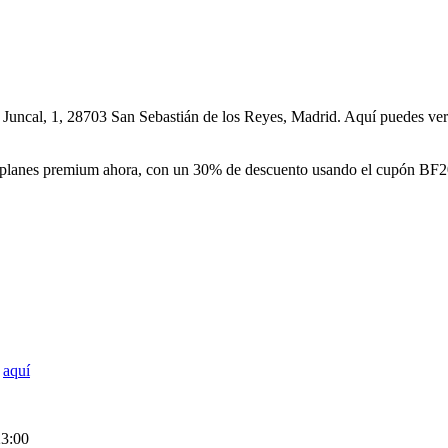
l Juncal, 1, 28703 San Sebastián de los Reyes, Madrid. Aquí puedes ve
os planes premium ahora, con un
30%
de descuento usando el cupón
BF2
l
aquí
23:00