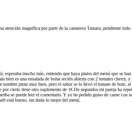
atención magnífica por parte de la camarera Tamara, pendiente todo el
nú, esperaba mucho más, entiendo que haya platos del menú que se han
 bien es una ensalada de bolsa recién abierta con 2 tomates cherry, y u
en nombre pinta muy bien, pero el sabor se lo llevó el tomate de bote,
 por cierto tiene otro suplemento de 1€.De segundos mi pareja ha repeti
arriba se puede leer el comentario. Y yo he pedido guiso de carne con s
afé está bueno, sin duda lo mejor del menú.