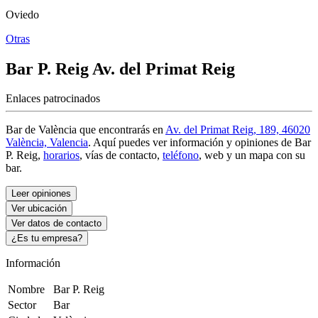
Oviedo
Otras
Bar P. Reig
Av. del Primat Reig
Enlaces patrocinados
Bar de València que encontrarás en
Av. del Primat Reig, 189, 46020
València, Valencia
. Aquí puedes ver información y
opiniones de Bar
P. Reig
,
horarios
, vías de contacto,
teléfono
, web y un mapa con su
bar.
Leer opiniones
Ver ubicación
Ver datos de contacto
¿Es tu empresa?
Información
Nombre
Bar P. Reig
Sector
Bar