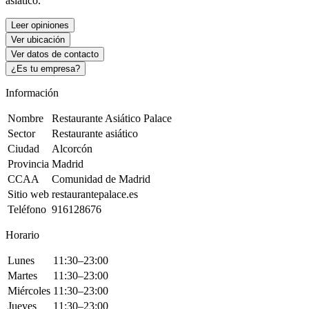
asiático.
Leer opiniones
Ver ubicación
Ver datos de contacto
¿Es tu empresa?
Información
Nombre
Restaurante Asiático Palace
Sector
Restaurante asiático
Ciudad
Alcorcón
Provincia
Madrid
CCAA
Comunidad de Madrid
Sitio web
restaurantepalace.es
Teléfono
916128676
Horario
Lunes
11:30–23:00
Martes
11:30–23:00
Miércoles
11:30–23:00
Jueves
11:30–23:00