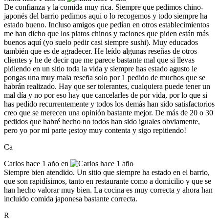
De confianza y la comida muy rica. Siempre que pedimos chino-
japonés del barrio pedimos aquí o lo recogemos y todo siempre ha
estado bueno. Incluso amigos que pedían en otros establecimientos
me han dicho que los platos chinos y raciones que piden están más
buenos aquí (yo suelo pedir casi siempre sushi). Muy educados
también que es de agradecer. He leído algunas reseñas de otros
clientes y he de decir que me parece bastante mal que si llevas
pidiendo en un sitio toda la vida y siempre has estado agusto le
pongas una muy mala reseña solo por 1 pedido de muchos que se
habrán realizado. Hay que ser tolerantes, cualquiera puede tener un
mal día y no por eso hay que cancelarles de por vida, por lo que si
has pedido recurrentemente y todos los demás han sido satisfactorios
creo que se merecen una opinión bastante mejor. De más de 20 o 30
pedidos que habré hecho no todos han sido iguales obviamente,
pero yo por mi parte ¡estoy muy contenta y sigo repitiendo!
Ca
Carlos
hace 1 año en
Siempre bien atendido. Un sitio que siempre ha estado en el barrio,
que son rapidísimos, tanto en restaurante como a domicilio y que se
han hecho valorar muy bien. La cocina es muy correcta y ahora han
incluido comida japonesa bastante correcta.
R