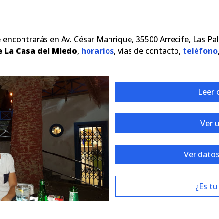
e encontrarás en
Av. César Manrique, 35500 Arrecife, Las P
e La Casa del Miedo
,
horarios
, vías de contacto,
teléfono
Leer 
Ver 
Ver datos
¿Es tu