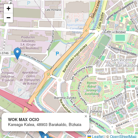
+
−
×
WOK MAX OCIO
Kareaga Kalea, 48903 Barakaldo, Bizkaia
Leaflet
|
©
OpenStreetMap