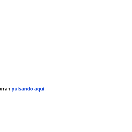
zarran
pulsando aquí
.