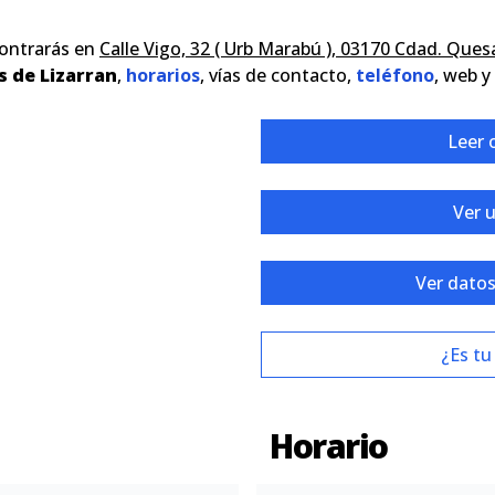
contrarás en
Calle Vigo, 32 ( Urb Marabú ), 03170 Cdad. Ques
s de Lizarran
,
horarios
, vías de contacto,
teléfono
, web y
Leer 
Ver 
Ver datos
¿Es tu
Horario