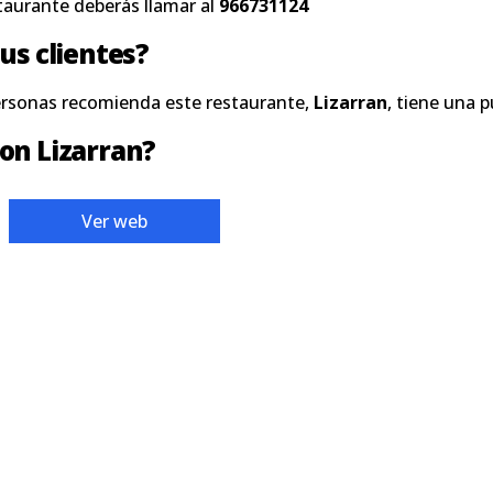
taurante deberás llamar al
966731124
us clientes?
ersonas recomienda este restaurante,
Lizarran
, tiene una 
on Lizarran?
Ver web