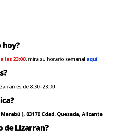
o hoy?
 a las 23:00
, mira su horario semanal
aquí
s?
izarran es de 8:30–23:00
ica?
rb Marabú ), 03170 Cdad. Quesada, Alicante
o de Lizarran?