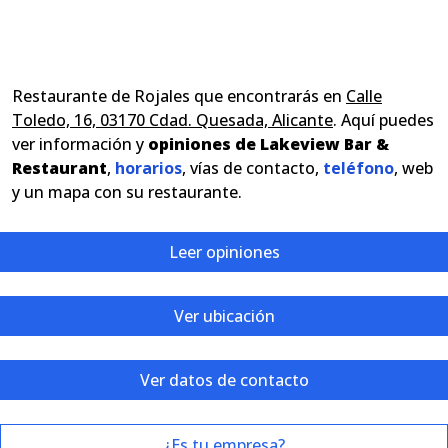
Restaurante de Rojales que encontrarás en
Calle
Toledo, 16, 03170 Cdad. Quesada, Alicante
. Aquí puedes
ver información y
opiniones de Lakeview Bar &
Restaurant
,
horarios
, vías de contacto,
teléfono
, web
y un mapa con su restaurante.
Leer opiniones
Ver ubicación
Ver datos de contacto
¿Es tu empresa?