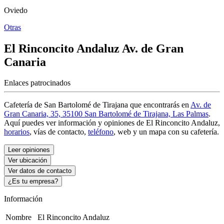
Oviedo
Otras
El Rinconcito Andaluz
Av. de Gran
Canaria
Enlaces patrocinados
Cafetería de San Bartolomé de Tirajana que encontrarás en
Av. de
Gran Canaria, 35, 35100 San Bartolomé de Tirajana, Las Palmas
.
Aquí puedes ver información y
opiniones de El Rinconcito Andaluz
,
horarios
, vías de contacto,
teléfono
, web y un mapa con su cafetería.
Leer opiniones
Ver ubicación
Ver datos de contacto
¿Es tu empresa?
Información
Nombre
El Rinconcito Andaluz