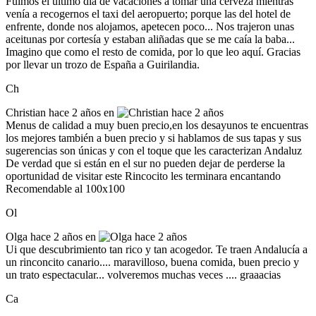
Fuimos el último día de vacaciones a tomar una cerveza mientras
venía a recogernos el taxi del aeropuerto; porque las del hotel de
enfrente, donde nos alojamos, apetecen poco... Nos trajeron unas
aceitunas por cortesía y estaban aliñadas que se me caía la baba...
Imagino que como el resto de comida, por lo que leo aquí. Gracias
por llevar un trozo de España a Guirilandia.
Ch
Christian
hace 2 años en
Menus de calidad a muy buen precio,en los desayunos te encuentras
los mejores también a buen precio y si hablamos de sus tapas y sus
sugerencias son únicas y con el toque que les caracterizan Andaluz
De verdad que si están en el sur no pueden dejar de perderse la
oportunidad de visitar este Rincocito les terminara encantando
Recomendable al 100x100
Ol
Olga
hace 2 años en
Ui que descubrimiento tan rico y tan acogedor. Te traen Andalucía a
un rinconcito canario.... maravilloso, buena comida, buen precio y
un trato espectacular... volveremos muchas veces .... graaacias
Ca