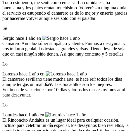
Todo estupendo, me sentí como en casa. La comida estaba
buenísima y los platos rentan muchísimo. Volveré sin ninguna duda,
el servicio es estupendo el camarero es de lo mejor y enserio gracias
por hacerme volver aunque sea solo con el paladar
Se
Sergio
hace 1 año en
Camarero Andaluz súper simpático y atento. Fuimos a desayunar y
nos trataron genial, las tostadas grandes y risas. Tienen leye de soja
que en casi ningún sitio tienen. Así que muy contento y 5 estrellas.
Lo
Lorenzo
hace 1 año en
El camarero sevillano tiene mucha arte, te hace reír todos los días
aunque tengas un mal día♥️. Los bocadillos son los mejores.
Venimos de vacaciones por 10 dias y todos los días estuvimos aquí
para desayunar.
Lo
Lourdes
hace 1 año en
El Rinconcito Andaluz es un lugar ideal para cualquier ocasión,
incluso para celebrar un día especial, los desayunos bien resueltos, la
comida te da esa sensación de explosión de sabores! El lugar de un