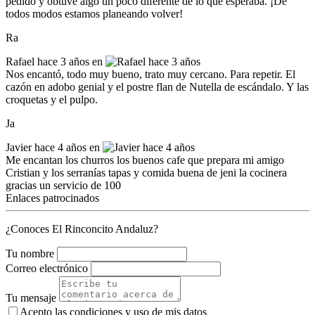
pedido y obtuve algo un poco diferente de lo que esperaba. ¡De
todos modos estamos planeando volver!
Ra
Rafael
hace 3 años en
Nos encantó, todo muy bueno, trato muy cercano. Para repetir. El
cazón en adobo genial y el postre flan de Nutella de escándalo. Y las
croquetas y el pulpo.
Ja
Javier
hace 4 años en
Me encantan los churros los buenos cafe que prepara mi amigo
Cristian y los serranías tapas y comida buena de jeni la cocinera
gracias un servicio de 100
Enlaces patrocinados
¿Conoces El Rinconcito Andaluz?
Tu nombre
Correo electrónico
Tu mensaje
Acepto las condiciones y
uso de mis datos