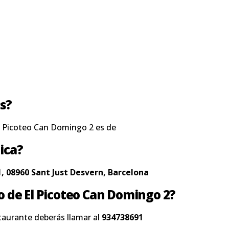
s?
l Picoteo Can Domingo 2 es de
ica?
1, 08960 Sant Just Desvern, Barcelona
no de El Picoteo Can Domingo 2?
taurante deberás llamar al
934738691