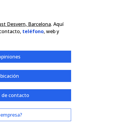
Just Desvern, Barcelona
. Aquí
 contacto,
teléfono
, web y
opiniones
ubicación
 de contacto
 empresa?