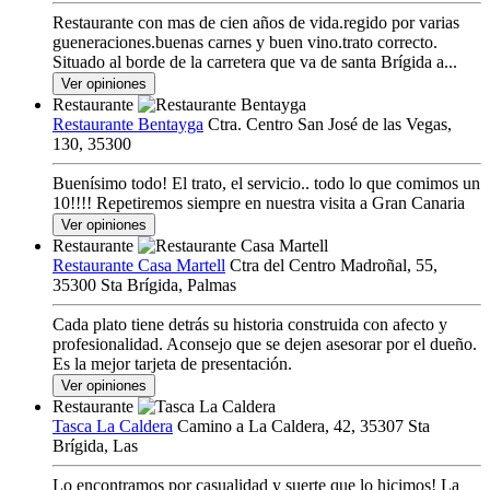
Restaurante con mas de cien años de vida.regido por varias
gueneraciones.buenas carnes y buen vino.trato correcto.
Situado al borde de la carretera que va de santa Brígida a...
Ver opiniones
Restaurante
Restaurante Bentayga
Ctra. Centro San José de las Vegas,
130, 35300
Buenísimo todo! El trato, el servicio.. todo lo que comimos un
10!!!! Repetiremos siempre en nuestra visita a Gran Canaria
Ver opiniones
Restaurante
Restaurante Casa Martell
Ctra del Centro Madroñal, 55,
35300 Sta Brígida, Palmas
Cada plato tiene detrás su historia construida con afecto y
profesionalidad. Aconsejo que se dejen asesorar por el dueño.
Es la mejor tarjeta de presentación.
Ver opiniones
Restaurante
Tasca La Caldera
Camino a La Caldera, 42, 35307 Sta
Brígida, Las
Lo encontramos por casualidad y suerte que lo hicimos! La