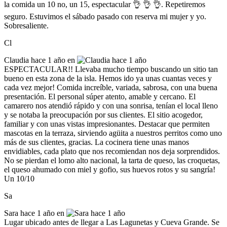
la comida un 10 no, un 15, espectacular 👌 👌 👌. Repetiremos
seguro. Estuvimos el sábado pasado con reserva mi mujer y yo.
Sobresaliente.
Cl
Claudia
hace 1 año en
ESPECTACULAR!! Llevaba mucho tiempo buscando un sitio tan
bueno en esta zona de la isla. Hemos ido ya unas cuantas veces y
cada vez mejor! Comida increíble, variada, sabrosa, con una buena
presentación. El personal súper atento, amable y cercano. El
camarero nos atendió rápido y con una sonrisa, tenían el local lleno
y se notaba la preocupación por sus clientes. El sitio acogedor,
familiar y con unas vistas impresionantes. Destacar que permiten
mascotas en la terraza, sirviendo agüita a nuestros perritos como uno
más de sus clientes, gracias. La cocinera tiene unas manos
envidiables, cada plato que nos recomiendan nos deja sorprendidos.
No se pierdan el lomo alto nacional, la tarta de queso, las croquetas,
el queso ahumado con miel y gofio, sus huevos rotos y su sangría!
Un 10/10
Sa
Sara
hace 1 año en
Lugar ubicado antes de llegar a Las Lagunetas y Cueva Grande. Se