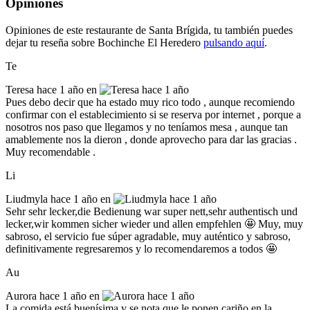
Opiniones
Opiniones de este restaurante de Santa Brígida, tu también puedes
dejar tu reseña sobre Bochinche El Heredero
pulsando aquí
.
Te
Teresa
hace 1 año en
Pues debo decir que ha estado muy rico todo , aunque recomiendo
confirmar con el establecimiento si se reserva por internet , porque a
nosotros nos paso que llegamos y no teníamos mesa , aunque tan
amablemente nos la dieron , donde aprovecho para dar las gracias .
Muy recomendable .
Li
Liudmyla
hace 1 año en
Sehr sehr lecker,die Bedienung war super nett,sehr authentisch und
lecker,wir kommen sicher wieder und allen empfehlen 🤩 Muy, muy
sabroso, el servicio fue súper agradable, muy auténtico y sabroso,
definitivamente regresaremos y lo recomendaremos a todos 🤩
Au
Aurora
hace 1 año en
La comida está buenísima y se nota que le ponen cariño en la