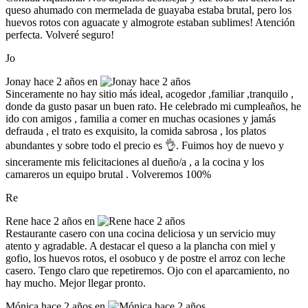
queso ahumado con mermelada de guayaba estaba brutal, pero los
huevos rotos con aguacate y almogrote estaban sublimes! Atención
perfecta. Volveré seguro!
Jo
Jonay
hace 2 años en
Sinceramente no hay sitio más ideal, acogedor ,familiar ,tranquilo ,
donde da gusto pasar un buen rato. He celebrado mi cumpleaños, he
ido con amigos , familia a comer en muchas ocasiones y jamás
defrauda , el trato es exquisito, la comida sabrosa , los platos
abundantes y sobre todo el precio es 👌. Fuimos hoy de nuevo y
sinceramente mis felicitaciones al dueño/a , a la cocina y los
camareros un equipo brutal . Volveremos 100%
Re
Rene
hace 2 años en
Restaurante casero con una cocina deliciosa y un servicio muy
atento y agradable. A destacar el queso a la plancha con miel y
gofio, los huevos rotos, el osobuco y de postre el arroz con leche
casero. Tengo claro que repetiremos. Ojo con el aparcamiento, no
hay mucho. Mejor llegar pronto.
Mónica
hace 2 años en