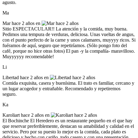
agusto.
Ma
Mar
hace 2 años en
Sitio ESPECTACULAR!! La atención y la comida, muy buena.
Pedimos una tempura de verduras, deliciosa. Unas vueltas de angus,
con el punto perfecto de la carne y unos calamares, muyyyy ricos. Si
fuéramos de aquí, seguro que repetiríamos. (Sólo pongo foto del
café, porque no hice otras fotos) El pan -y la compañía- maravilloso.
Muyyyyyy recomendable!
Li
Libertad
hace 2 años en
Comida exquisita, casera y buenísima. El trato es familiar, cercano y
un lugar acogedor y entrañable. Recomendado y repetiremos
seguro.
Ka
Karoliart
hace 2 años en
El Bochinche El Heredero es un restaurante pequeño en el que hay
que reservar preferiblemente, destacan su amabilidad y calidad en el
servicio. Pero por su puesto lo mejor es la comida, cada plato es
delicioso y hecho con cariño, todo casero y con una presentación