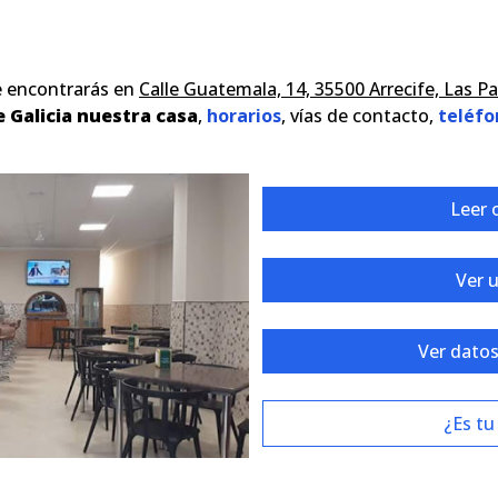
e encontrarás en
Calle Guatemala, 14, 35500 Arrecife, Las P
 Galicia nuestra casa
,
horarios
, vías de contacto,
teléfo
Leer 
Ver 
Ver datos
¿Es tu