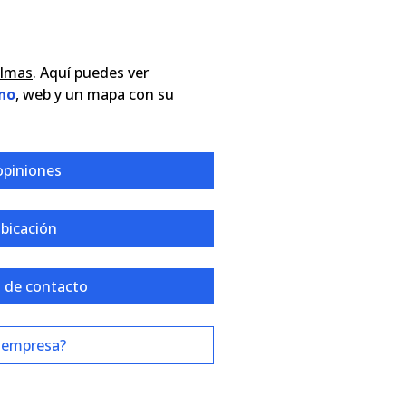
almas
. Aquí puedes ver
no
, web y un mapa con su
opiniones
ubicación
 de contacto
 empresa?