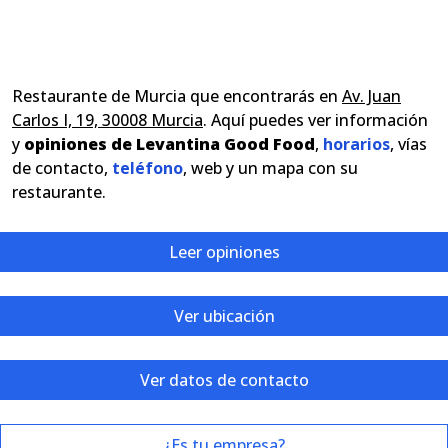
Restaurante de Murcia que encontrarás en
Av. Juan
Carlos I, 19, 30008 Murcia
. Aquí puedes ver información
y
opiniones de Levantina Good Food
,
horarios
, vías
de contacto,
teléfono
, web y un mapa con su
restaurante.
Leer opiniones
Ver ubicación
Ver datos de contacto
¿Es tu empresa?