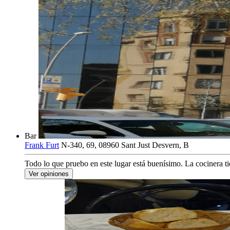
Bar
Frank Furt
N-340, 69, 08960 Sant Just Desvern, B
Todo lo que pruebo en este lugar está buenísimo. La cocinera 
Ver opiniones