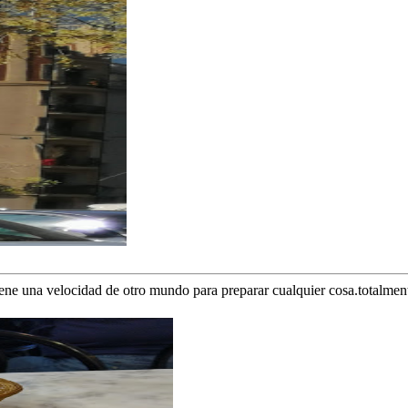
tiene una velocidad de otro mundo para preparar cualquier cosa.totalm