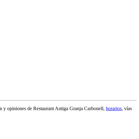
ón y
opiniones de Restaurant Antiga Granja Carbonell
,
horarios
, vías