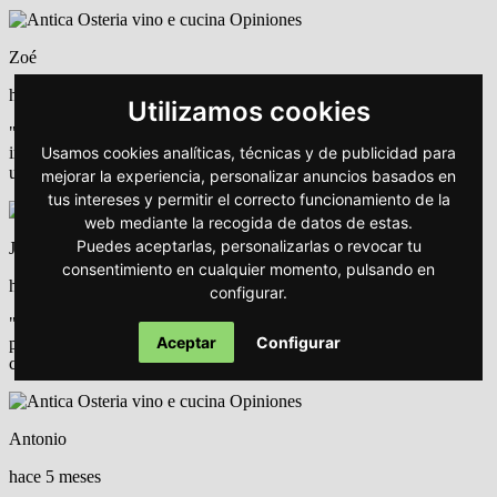
Zoé
hace 4 meses
Utilizamos cookies
"Comida auténticamente italiana un trato de 10 y un precio
Usamos cookies analíticas, técnicas y de publicidad para
inmejorable, sin duda una de las mejores opciones para disfrutar de
un italiano en Valencia"
mejorar la experiencia, personalizar anuncios basados en
tus intereses y permitir el correcto funcionamiento de la
web mediante la recogida de datos de estas.
Puedes aceptarlas, personalizarlas o revocar tu
Jose
consentimiento en cualquier momento, pulsando en
hace 5 meses
configurar.
"Buen producto y bien tratado, amables y ambiente acogedor.No
Aceptar
Configurar
puedes pedir más a un italiano muy auténtico. Coincido con otras
críticas, de lo mejor de Valencia."
Antonio
hace 5 meses