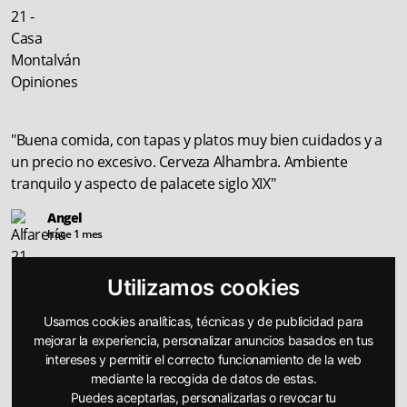
"Buena comida, con tapas y platos muy bien cuidados y a
un precio no excesivo. Cerveza Alhambra. Ambiente
tranquilo y aspecto de palacete siglo XIX"
Angel
hace 1 mes
Utilizamos cookies
Usamos cookies analíticas, técnicas y de publicidad para
mejorar la experiencia, personalizar anuncios basados en tus
intereses y permitir el correcto funcionamiento de la web
"Triana pura. Espectacular antigua fabrica de cerámica.
mediante la recogida de datos de estas.
Puedes aceptarlas, personalizarlas o revocar tu
Magnífico jamón, buenas cañas y atención excelente, tanto