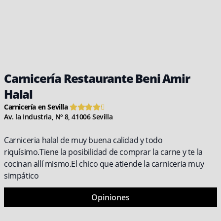
Carnicería Restaurante Beni Amir
Halal
Carnicería en Sevilla
Av. la Industria, Nº 8, 41006 Sevilla
Carniceria halal de muy buena calidad y todo
riquísimo.Tiene la posibilidad de comprar la carne y te la
cocinan allí mismo.El chico que atiende la carniceria muy
simpático
Opiniones