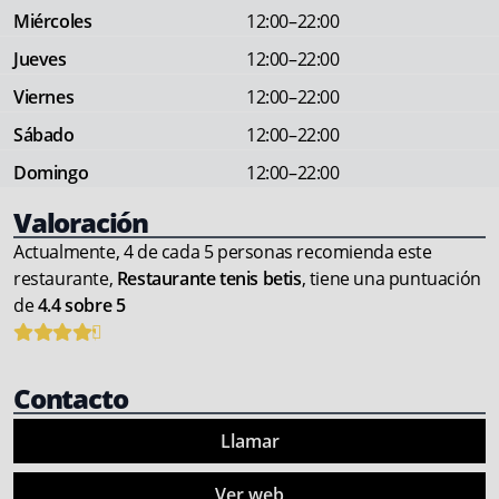
Miércoles
12:00–22:00
Jueves
12:00–22:00
Viernes
12:00–22:00
Sábado
12:00–22:00
Domingo
12:00–22:00
Valoración
Actualmente, 4 de cada 5 personas recomienda este
restaurante,
Restaurante tenis betis
, tiene una puntuación
de
4.4 sobre 5
Contacto
Llamar
Ver web