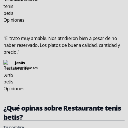
"El trato muy amable. Nos atndieron bien a pesar de no
haber reservado. Los platos de buena calidad, cantidad y
precio."
Jesús
hace 10 meses
¿Qué opinas sobre Restaurante tenis
betis?
Tu nombre