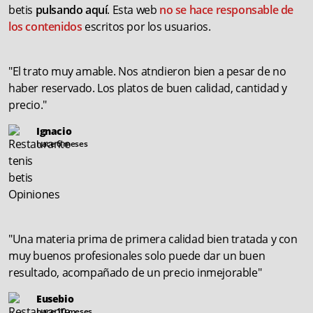
betis
pulsando aquí
. Esta web
no se hace responsable de
los contenidos
escritos por los usuarios.
"El trato muy amable. Nos atndieron bien a pesar de no
haber reservado. Los platos de buen calidad, cantidad y
precio."
Ignacio
hace 6 meses
"Una materia prima de primera calidad bien tratada y con
muy buenos profesionales solo puede dar un buen
resultado, acompañado de un precio inmejorable"
Eusebio
hace 10 meses