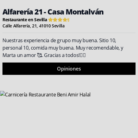
Alfarería 21 - Casa Montalván
Restaurante en Sevilla
Calle Alfarería, 21, 41010 Sevilla
Nuestras experiencia de grupo muy buena. Sitio 10,
personal 10, comida muy buena. Muy recomendable, y
Marta un amor 🥰. Gracias a todos!👌🏼
Opiniones