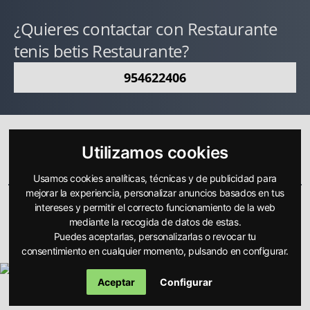
¿Quieres contactar con Restaurante
tenis betis Restaurante?
954622406
Alternativas a Restaurante tenis
Utilizamos cookies
betis
Usamos cookies analíticas, técnicas y de publicidad para
Si no te gusta este restaurante y buscas alternativas en la
mejorar la experiencia, personalizar anuncios basados en tus
intereses y permitir el correcto funcionamiento de la web
zona de Sevilla, te recomendamos otras opciones o que
mediante la recogida de datos de estas.
veas la lista de
los mejores restaurantes de Sevilla
de este
Puedes aceptarlas, personalizarlas o revocar tu
mayo de 2022
consentimiento en cualquier momento, pulsando en configurar.
Aceptar
Configurar