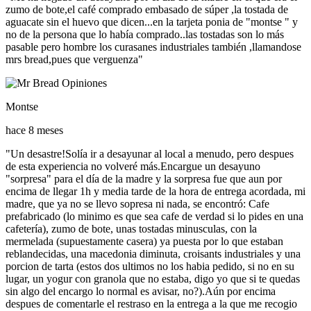
zumo de bote,el café comprado embasado de súper ,la tostada de
aguacate sin el huevo que dicen...en la tarjeta ponia de "montse " y
no de la persona que lo había comprado..las tostadas son lo más
pasable pero hombre los curasanes industriales también ,llamandose
mrs bread,pues que verguenza"
Montse
hace 8 meses
"Un desastre!Solía ir a desayunar al local a menudo, pero despues
de esta experiencia no volveré más.Encargue un desayuno
"sorpresa" para el día de la madre y la sorpresa fue que aun por
encima de llegar 1h y media tarde de la hora de entrega acordada, mi
madre, que ya no se llevo sopresa ni nada, se encontró: Cafe
prefabricado (lo minimo es que sea cafe de verdad si lo pides en una
cafetería), zumo de bote, unas tostadas minusculas, con la
mermelada (supuestamente casera) ya puesta por lo que estaban
reblandecidas, una macedonia diminuta, croisants industriales y una
porcion de tarta (estos dos ultimos no los habia pedido, si no en su
lugar, un yogur con granola que no estaba, digo yo que si te quedas
sin algo del encargo lo normal es avisar, no?).Aún por encima
despues de comentarle el restraso en la entrega a la que me recogio